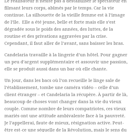
Le réalisateur n’hésite pas à déstabiliser le spectateur en
Commander un numéro papier
filmant leurs corps, abîmés par le temps. Car la vie
continue. La silhouette de la vieille femme est à l’image
Pour publier / Normes
de l’île. Elle a été jeune, belle et forte mais elle s’est
Pour publier
dégradée sous le poids des années, des luttes, de la
routine et des privations aggravées par la crise.
Normes typographiques
Cependant, il faut aller de l’avant, sans baisser les bras.
Candelaria travaille à la lingerie d’un hôtel. Pour gagner
un peu d’argent supplémentaire et assouvir une passion,
elle se produit aussi dans un bar où elle chante.
Un jour, dans les bacs où l’on recueille le linge sale de
l’établissement, tombe une caméra vidéo – celle d’un
client étranger – et Candelaria la récupère. À partir de là,
beaucoup de choses vont changer dans la vie du vieux
couple. Comme nombre de leurs compatriotes, ces vieux
mariés ont une attitude ambivalente face à la pauvreté.
Je l’appellerai, faute de mieux, résignation active. Peut-
être est-ce une séquelle de la Révolution, mais le sens du