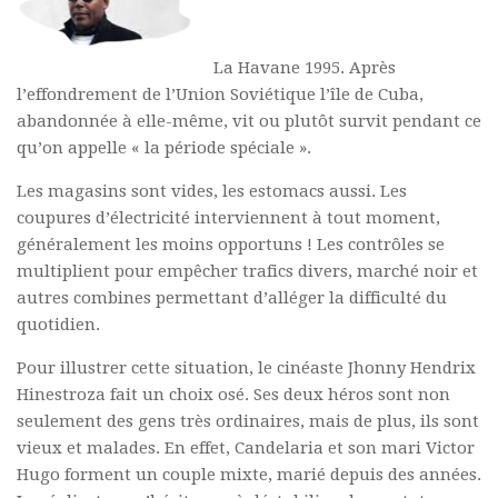
Polifonia
La Havane 1995. Après
Concours
l’effondrement de l’Union Soviétique l’île de Cuba,
Programmes
abandonnée à elle-même, vit ou plutôt survit pendant ce
Rapports
qu’on appelle « la période spéciale ».
Agrégation et Capes
Les magasins sont vides, les estomacs aussi. Les
coupures d’électricité interviennent à tout moment,
CPGE
généralement les moins opportuns ! Les contrôles se
« Au menu »
multiplient pour empêcher trafics divers, marché noir et
Actualités
autres combines permettant d’alléger la difficulté du
quotidien.
Annonces
Pour illustrer cette situation, le cinéaste Jhonny Hendrix
Minutes de Fred
Hinestroza fait un choix osé. Ses deux héros sont non
Vous abonner / commander un numéro
seulement des gens très ordinaires, mais de plus, ils sont
Vous abonner
vieux et malades. En effet, Candelaria et son mari Victor
Hugo forment un couple mixte, marié depuis des années.
Commander un numéro PDF