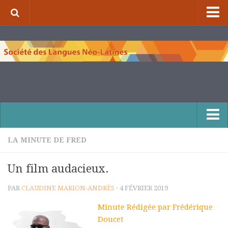
⌂
À propos de la S.L.N.L.
Qui sommes-nous ?
Nos missions
Organigramme
Comité scientifique et comité de rédaction
Nous contacter
LA MINUTE DE FRED
Publications et collections
Un film audacieux.
Numéros de la revue de la S.L.N.L.
PAR
CLAUDINE MARION-ANDRÈS
· 4 FÉVRIER 2019
Compléments à la revue de la S.L.N.L.
Minute Rédigée par Frédérique
Cuadernos Literarios
Doucet
Matins pédagogiques de la S.L.N.L.