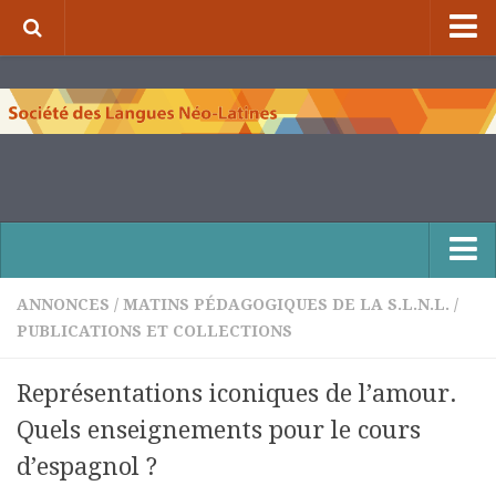
⌂
À propos de la S.L.N.L.
Qui sommes-nous ?
Nos missions
Organigramme
Comité scientifique et comité de rédaction
Nous contacter
ANNONCES
/
MATINS PÉDAGOGIQUES DE LA S.L.N.L.
/
PUBLICATIONS ET COLLECTIONS
Publications et collections
Numéros de la revue de la S.L.N.L.
Représentations iconiques de l’amour.
Compléments à la revue de la S.L.N.L.
Quels enseignements pour le cours
Cuadernos Literarios
d’espagnol ?
Matins pédagogiques de la S.L.N.L.