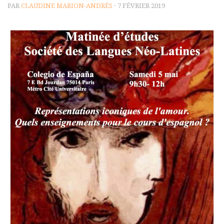
PAR
CLAUDINE MARION-ANDRÈS
· 7 FÉVRIER 2019
Polifonia
Concours
Programmes
Rapports
Agrégation et Capes
CPGE
« Au menu »
Actualités
Annonces
Minutes de Fred
Vous abonner / commander un numéro
Vous abonner
Commander un numéro PDF