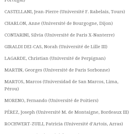
Portugal)
Commander un numéro papier
CASTELLANI, Jean-Pierre (Université F. Rabelais, Tours)
Pour publier / Normes
CHARLON, Anne (Université de Bourgogne, Dijon)
Pour publier
CONTARINI, Silvia (Université de Paris X-Nanterre)
Normes typographiques
GIRALDI DEI-CAS, Norah (Université de Lille III)
LAGARDE, Christian (Université de Perpignan)
MARTIN, Georges (Université de Paris Sorbonne)
MARTOS, Marcos (Universidad de San Marcos, Lima,
Pérou)
MORENO, Fernando (Université de Poitiers)
PÉREZ, Joseph (Université M. de Montaigne, Bordeaux III)
ROCHWERT-ZUILI, Patricia (Université d’Artois, Arras)