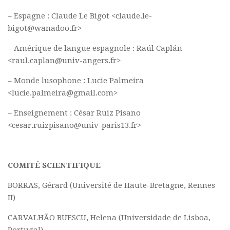
Polifonia
– Espagne : Claude Le Bigot <claude.le-
bigot@wanadoo.fr>
Concours
– Amérique de langue espagnole : Raúl Caplán
Programmes
<raul.caplan@univ-angers.fr>
Rapports
– Monde lusophone : Lucie Palmeira
Agrégation et Capes
<lucie.palmeira@gmail.com>
CPGE
– Enseignement : César Ruiz Pisano
« Au menu »
<cesar.ruizpisano@univ-paris13.fr>
Actualités
Annonces
COMITÉ SCIENTIFIQUE
Minutes de Fred
BORRAS, Gérard (Université de Haute-Bretagne, Rennes
Vous abonner / commander un numéro
II)
Vous abonner
CARVALHÃO BUESCU, Helena (Universidade de Lisboa,
Commander un numéro PDF