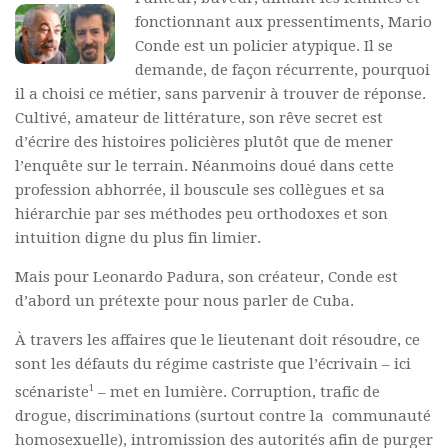
fonctionnant aux pressentiments, Mario
Polifonia
Conde est un policier atypique. Il se
Concours
demande, de façon récurrente, pourquoi
il a choisi ce métier, sans parvenir à trouver de réponse.
Programmes
Cultivé, amateur de littérature, son rêve secret est
Rapports
d’écrire des histoires policières plutôt que de mener
Agrégation et Capes
l’enquête sur le terrain. Néanmoins doué dans cette
profession abhorrée, il bouscule ses collègues et sa
CPGE
hiérarchie par ses méthodes peu orthodoxes et son
« Au menu »
intuition digne du plus fin limier.
Actualités
Mais pour Leonardo Padura, son créateur, Conde est
Annonces
d’abord un prétexte pour nous parler de Cuba.
Minutes de Fred
À travers les affaires que le lieutenant doit résoudre, ce
sont les défauts du régime castriste que l’écrivain – ici
Vous abonner / commander un numéro
1
scénariste
– met en lumière. Corruption, trafic de
Vous abonner
drogue, discriminations (surtout contre la communauté
Commander un numéro PDF
homosexuelle), intromission des autorités afin de purger