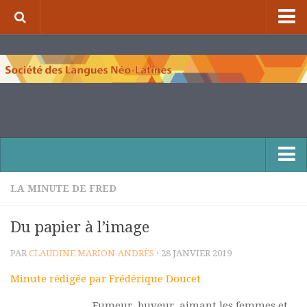
⌂
À propos de la S.L.N.L.
Qui sommes-nous ?
Nos missions
Organigramme
Comité scientifique et comité de rédaction
Nous contacter
LA MINUTE DE FRED
Publications et collections
Du papier à l’image
Numéros de la revue de la S.L.N.L.
PAR
CLAUDINE MARION-ANDRÈS
· 28 JANVIER 2019
Compléments à la revue de la S.L.N.L.
Minute rédigée par Frédérique Doucet
Cuadernos Literarios
Matins pédagogiques de la S.L.N.L.
Fumeur, buveur, aimant les femmes et