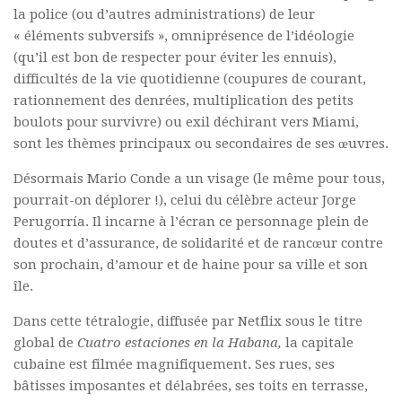
la police (ou d’autres administrations) de leur
Commander un numéro papier
« éléments subversifs », omniprésence de l’idéologie
Pour publier / Normes
(qu’il est bon de respecter pour éviter les ennuis),
difficultés de la vie quotidienne (coupures de courant,
Pour publier
rationnement des denrées, multiplication des petits
Normes typographiques
boulots pour survivre) ou exil déchirant vers Miami,
sont les thèmes principaux ou secondaires de ses œuvres.
Désormais Mario Conde a un visage (le même pour tous,
pourrait-on déplorer !), celui du célèbre acteur Jorge
Perugorría. Il incarne à l’écran ce personnage plein de
doutes et d’assurance, de solidarité et de rancœur contre
son prochain, d’amour et de haine pour sa ville et son
île.
Dans cette tétralogie, diffusée par Netflix sous le titre
global de
Cuatro estaciones en la
Habana,
la capitale
cubaine est filmée magnifiquement. Ses rues, ses
bâtisses imposantes et délabrées, ses toits en terrasse,