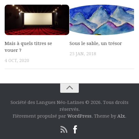
Mais à quels titres se
Sous le sable, un trésor
vouer ?
25 JAN, 2018
4 OCT, 2020
Société des Langues Néo-Latines © 2026. Tous droits
réservés.
Fièrement propulsé par
WordPress
. Theme by
Alx
.