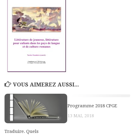
Polifonia
Concours
Programmes
Rapports
Agrégation et Capes
CPGE
« Au menu »
Actualités
VOUS AIMEREZ AUSSI...
Annonces
Minutes de Fred
Programme 2018 CPGE
Vous abonner / commander un numéro
13 MAI, 2018
Vous abonner
Commander un numéro PDF
Traduire. Quels