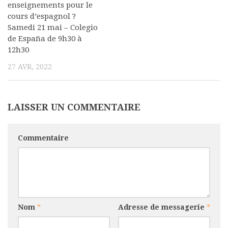
enseignements pour le
Commander un numéro papier
cours d’espagnol ?
Samedi 21 mai – Colegio
Pour publier / Normes
de España de 9h30 à
Pour publier
12h30
Normes typographiques
27 AVR, 2022
LAISSER UN COMMENTAIRE
Commentaire
Nom
*
Adresse de messagerie
*