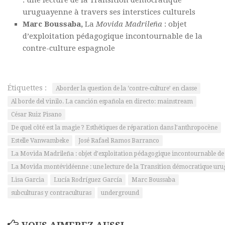
: une lecture de la Transition démocratique
uruguayenne à travers ses interstices culturels
Marc Boussaba,
La
Movida Madrileña
: objet
d’exploitation pédagogique incontournable de la
contre-culture espagnole
Étiquettes :
Aborder la question de la ‘contre-culture’ en classe
Al borde del vinilo. La canción española en directo: mainstream
César Ruiz Pisano
De quel côté est la magie ? Esthétiques de réparation dans l’anthropocène
Estelle Vanwambeke
José Rafael Ramos Barranco
La Movida Madrileña : objet d’exploitation pédagogique incontournable de 
La Movida montévidéenne : une lecture de la Transition démocratique urugu
Lisa Garcia
Lucía Rodríguez García
Marc Boussaba
subculturas y contraculturas
underground