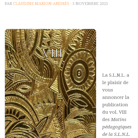
PAR
CLAUDINE MARION-ANDRÈS
· 5 NOVEMBRE 2025
Polifonia
Concours
Programmes
Rapports
Agrégation et Capes
CPGE
« Au menu »
La S.L.N.L. a
Actualités
le plaisir de
vous
Annonces
annoncer la
Minutes de Fred
publication
du vol. VIII
Vous abonner / commander un numéro
des
Matins
Vous abonner
pédagogiques
Commander un numéro PDF
de la S.L.N.L.