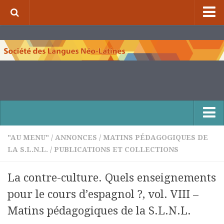
⌂
À propos de la S.L.N.L.
Qui sommes-nous ?
Nos missions
Organigramme
Comité scientifique et comité de rédaction
Nous contacter
"AU MENU"
/
ANNONCES
/
MATINS PÉDAGOGIQUES DE
LA S.L.N.L.
/
PUBLICATIONS ET COLLECTIONS
Publications et collections
Numéros de la revue de la S.L.N.L.
La contre-culture. Quels enseignements
Compléments à la revue de la S.L.N.L.
pour le cours d’espagnol ?, vol. VIII –
Cuadernos Literarios
Matins pédagogiques de la S.L.N.L.
Matins pédagogiques de la S.L.N.L.