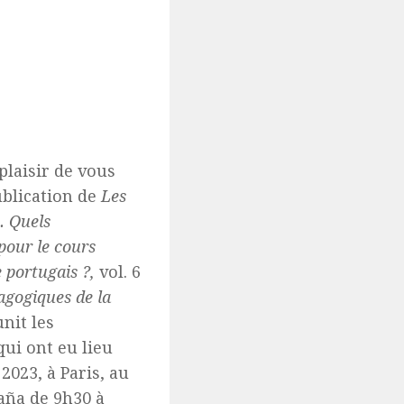
 plaisir de vous
blication de
Les
s. Quels
pour le cours
 portugais ?,
vol. 6
agogiques de la
nit les
qui ont eu lieu
2023, à Paris, au
aña de 9h30 à