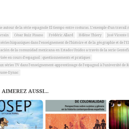
vie autour de la série espagnole El tiempo entre costuras. L’exemple d’un travail 
ivrain
César Ruiz Pisano
Frédéric Allard
Hélène Thiery
José Vicente
 séries hispaniques dans l’enseignement de l’histoire et de la géographie et de l
ación de la comunidad mexicana en Estados Unidos a través de la serie Gentefie
évisée en cours d'espagnol : questionnements et pratiques
ux séries TV dans l’enseignement-apprentissage de l’espagnol à l’université 
usse-Eynac
 AIMEREZ AUSSI...