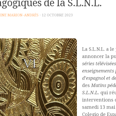
gogiques de la S.L.N.L.
INE MARION-ANDRÈS
· 12 OCTOBRE 2023
La S.L.N.L. a le
annoncer la pu
séries télévisée
enseignements 
d’espagnol et de
des
Matins péd
S.L.N.L.
qui réu
interventions 
samedi 13 mai 
Colegio de Esp