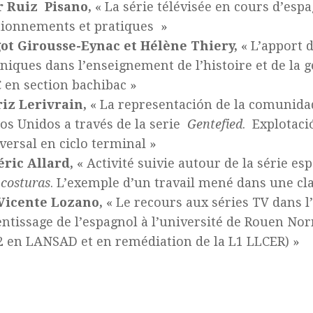
r Ruiz Pisano,
« La série télévisée en cours d’espa
ionnements et pratiques »
ot Girousse-Eynac et Hélène Thiery,
« L’apport d
niques dans l’enseignement de l’histoire et de la 
 en section bachibac »
iz Lerivrain,
« La representación de la comunid
os Unidos a través de la serie
Gentefied
. Explotaci
versal en ciclo terminal »
ric Allard,
« Activité suivie autour de la série e
 costuras
. L’exemple d’un travail mené dans une cla
 Vicente Lozano,
« Le recours aux séries TV dans 
ntissage de l’espagnol à l’université de Rouen No
 en LANSAD et en remédiation de la L1 LLCER) »