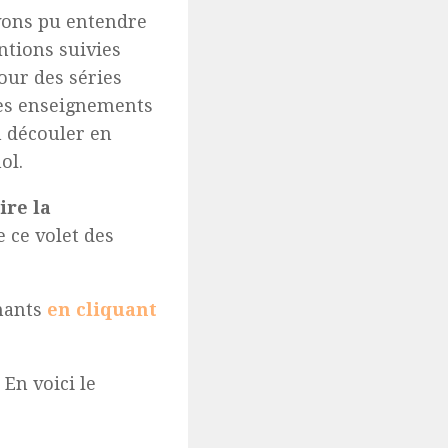
vons pu entendre
ntions suivies
our des séries
des enseignements
 découler en
ol.
ire la
 ce volet des
nants
en cliquant
 En voici le