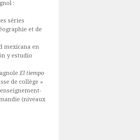
gnol :
es séries
géographie et de
ad mexicana en
ón y estudio
spagnole
El tiempo
sse de collège »
l’enseignement-
rmandie (niveaux