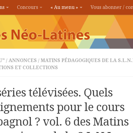
ons
Concours
« Au menu »
Vous abonner / c
U"
/
ANNONCES
/
MATINS PÉDAGOGIQUES DE LA S.L.N.
TIONS ET COLLECTIONS
séries télévisées. Quels
ignements pour le cours
pagnol ? vol. 6 des Matins