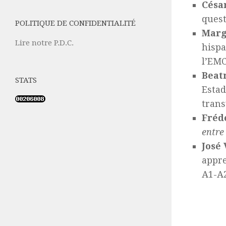
Césa
quest
POLITIQUE DE CONFIDENTIALITÉ
Marg
Lire notre P.D.C.
hispa
l’EMC
Beatr
STATS
Estad
trans
Frédé
entre
José
appre
A1-A2