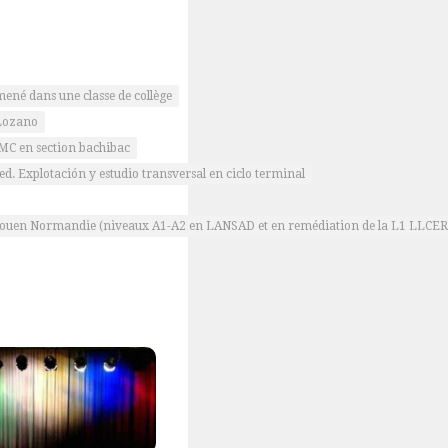
mené dans une classe de collège
 Lozano
’EMC en section bachibac
d. Explotación y estudio transversal en ciclo terminal
de Rouen Normandie (niveaux A1-A2 en LANSAD et en remédiation de la L1 LLCER