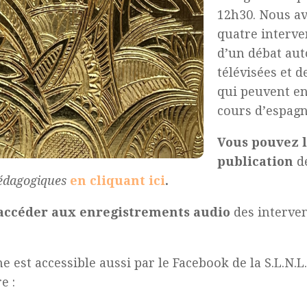
12h30. Nous a
quatre interve
d’un débat aut
télévisées et 
qui peuvent en
cours d’espagn
Vous pouvez l
publication
de
édagogiques
en cliquant ici
.
accéder aux enregistrements audio
des interve
 est accessible aussi par le Facebook de la S.L.N.L.
e :