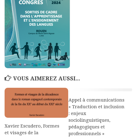
Polifonia
Concours
Programmes
Rapports
Agrégation et Capes
CPGE
« Au menu »
VOUS AIMEREZ AUSSI...
Actualités
Annonces
Appel à communications
Minutes de Fred
« Traduction et inclusion
Vous abonner / commander un numéro
: enjeux
sociolinguistiques,
Vous abonner
Xavier Escudero, Formes
pédagogiques et
et visages de la
Commander un numéro PDF
professionnels »