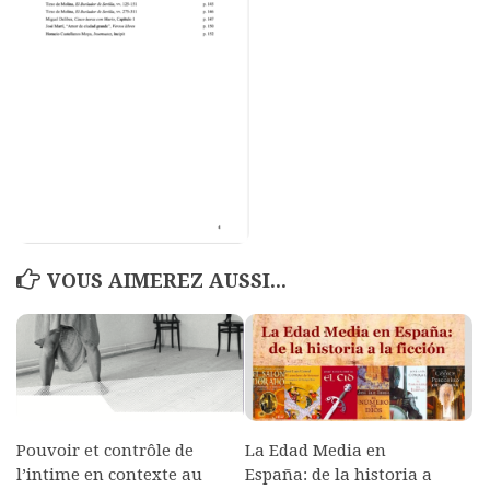
Polifonia
Concours
Programmes
Rapports
Agrégation et Capes
CPGE
« Au menu »
VOUS AIMEREZ AUSSI...
Actualités
Annonces
Minutes de Fred
Vous abonner / commander un numéro
Vous abonner
Pouvoir et contrôle de
La Edad Media en
l’intime en contexte au
España: de la historia a
Commander un numéro PDF