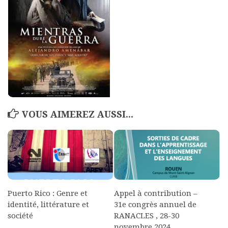
Polifonia
Concours
Programmes
Rapports
Agrégation et Capes
CPGE
VOUS AIMEREZ AUSSI...
« Au menu »
Actualités
Annonces
Minutes de Fred
Vous abonner / commander un numéro
Puerto Rico : Genre et
Appel à contribution –
identité, littérature et
31e congrès annuel de
Vous abonner
société
RANACLES , 28-30
Commander un numéro PDF
novembre 2024,