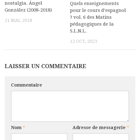
nostalgia. Ángel
Quels enseignements
Commander un numéro papier
González (2008-2018)
pour le cours d’espagnol
? vol. 6 des Matins
Pour publier / Normes
21 MAI, 2018
pédagogiques de la
Pour publier
S.L.N.L.
Normes typographiques
12 OCT, 2023
LAISSER UN COMMENTAIRE
Commentaire
Nom
*
Adresse de messagerie
*