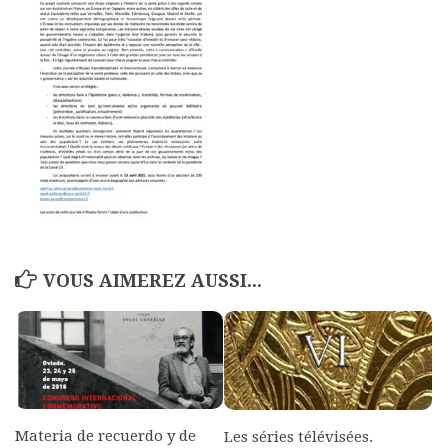
Polifonia
Concours
Programmes
Rapports
Agrégation et Capes
CPGE
« Au menu »
Actualités
VOUS AIMEREZ AUSSI...
Annonces
Minutes de Fred
Vous abonner / commander un numéro
Vous abonner
Commander un numéro PDF
Materia de recuerdo y de
Les séries télévisées.