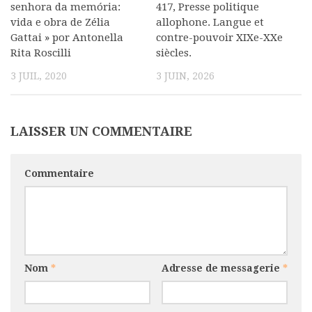
senhora da memória:
417, Presse politique
Commander un numéro papier
vida e obra de Zélia
allophone. Langue et
Gattai » por Antonella
contre-pouvoir XIXe-XXe
Pour publier / Normes
Rita Roscilli
siècles.
Pour publier
3 JUIL, 2020
3 JUIN, 2026
Normes typographiques
LAISSER UN COMMENTAIRE
Commentaire
Nom
*
Adresse de messagerie
*