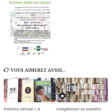
Polifonia
Concours
Programmes
Rapports
Agrégation et Capes
CPGE
« Au menu »
Actualités
VOUS AIMEREZ AUSSI...
Annonces
Minutes de Fred
Vous abonner / commander un numéro
Vous abonner
Commander un numéro PDF
Palestra virtual: « A
Complément au numéro