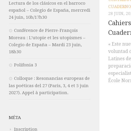
Lectura de los clásicos en el barroco
CUADERNOS
español – Colegio de España, mercredi
28 JUIN, 20
24 juin, 10h/17h30
Cahiers
Conférence de Pierre-François
Cuadern
Moreau : L’utopie et les utopismes –
« Este nu
Colegio de España – Mardi 23 juin,
voluntad 
18h30
Latines de
Polifonia 3
preparaci
especialis
Colloque : Resonancias europeas de
École Nor
las poéticas del 27 (Paris, 3, 4 et 5 juin
2027). Appel à participation.
MÉTA
Inscription