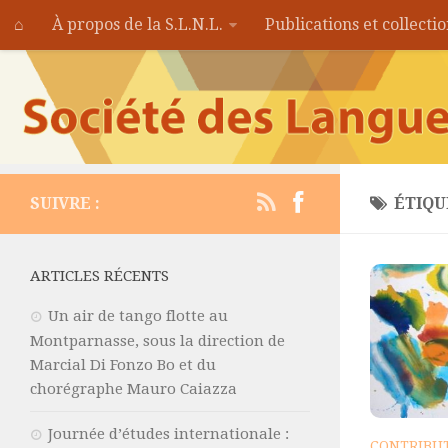
⌂
À propos de la S.L.N.L.
Publications et collecti
SUIVRE :
ÉTIQU
ARTICLES RÉCENTS
Un air de tango flotte au
Montparnasse, sous la direction de
Marcial Di Fonzo Bo et du
chorégraphe Mauro Caiazza
Journée d’études internationale :
CONTRIBUT