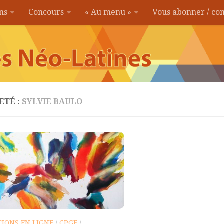
ons
Concours
« Au menu »
Vous abonner / c
ETÉ :
SYLVIE BAULO
IONS EN LIGNE
/
CPGE
/