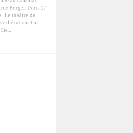
h30 au Consulat
 rue Berger, Paris 17
: Le théâtre de
éverbérations Par
Cie...