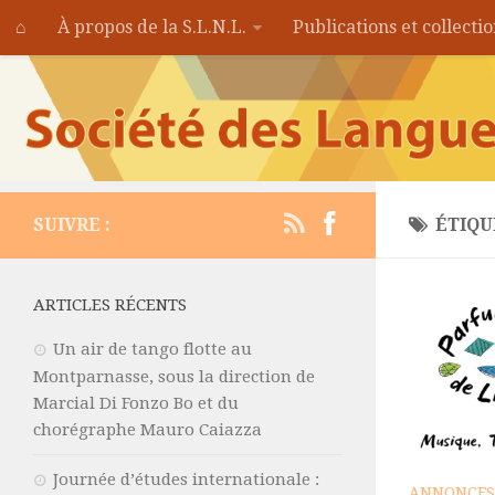
⌂
À propos de la S.L.N.L.
Publications et collecti
SUIVRE :
ÉTIQU
ARTICLES RÉCENTS
Un air de tango flotte au
Montparnasse, sous la direction de
Marcial Di Fonzo Bo et du
chorégraphe Mauro Caiazza
Journée d’études internationale :
ANNONCES