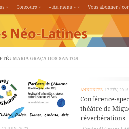
ons
Concours
« Au menu »
Vous abonner / c
ETÉ :
MARIA GRAÇA DOS SANTOS
ANNONCES
17 FÉV, 2015
Conférence-spect
théâtre de Migue
réverbérations
11 JUIN, 2023