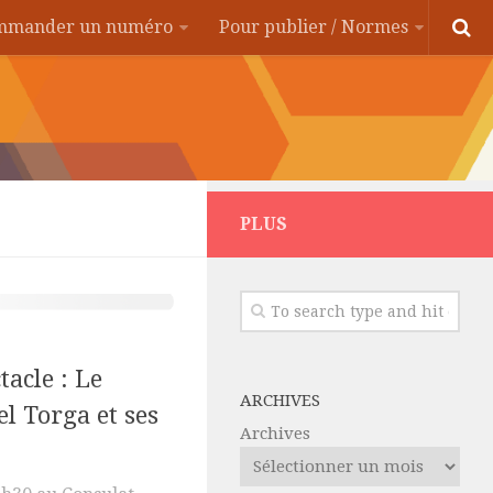
ommander un numéro
Pour publier / Normes
PLUS
acle : Le
ARCHIVES
l Torga et ses
Archives