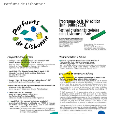
Parfums de Lisbonne :
Polifonia
Concours
Programmes
Rapports
Agrégation et Capes
CPGE
« Au menu »
Actualités
Annonces
Minutes de Fred
Vous abonner / commander un numéro
Vous abonner
Commander un numéro PDF