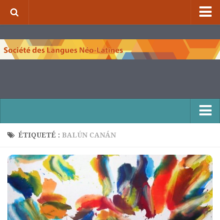
⌂
À propos de la S.L.N.L.
Qui sommes-nous ?
Nos missions
Organigramme
Comité scientifique et comité de rédaction
Nous contacter
ÉTIQUETÉ :
BALÚN CANÁN
Publications et collections
Numéros de la revue de la S.L.N.L.
Compléments à la revue de la S.L.N.L.
Cuadernos Literarios
Matins pédagogiques de la S.L.N.L.