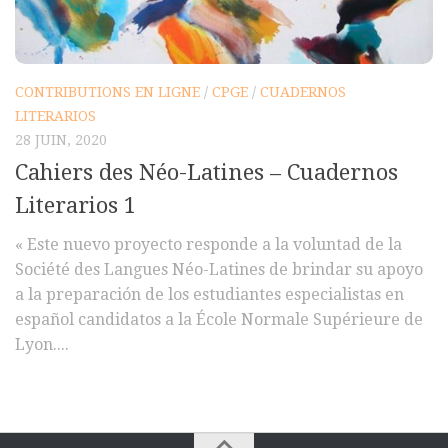
Polifonia
Concours
CONTRIBUTIONS EN LIGNE
/
CPGE
/
CUADERNOS
Programmes
LITERARIOS
Rapports
28 JUIN, 2020
Agrégation et Capes
Cahiers des Néo-Latines – Cuadernos
CPGE
Literarios 1
« Au menu »
« Este nuevo proyecto responde a la voluntad de la
Actualités
Société des Langues Néo-Latines de brindar su apoyo
a la preparación de los estudiantes especialistas en
Annonces
español candidatos a la École Normale Supérieure de
Minutes de Fred
Lyon....
Vous abonner / commander un numéro
Vous abonner
Commander un numéro PDF