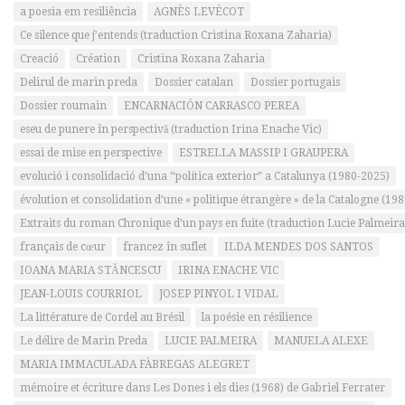
a poesia em resiliência
AGNÈS LEVÉCOT
Ce silence que j’entends (traduction Cristina Roxana Zaharia)
Creació
Création
Cristina Roxana Zaharia
Delirul de marin preda
Dossier catalan
Dossier portugais
Dossier roumain
ENCARNACIÓN CARRASCO PEREA
eseu de punere în perspectivă (traduction Irina Enache Vic)
essai de mise en perspective
ESTRELLA MASSIP I GRAUPERA
evolució i consolidació d’una “política exterior” a Catalunya (1980-2025)
évolution et consolidation d’une « politique étrangère » de la Catalogne (19
Extraits du roman Chronique d’un pays en fuite (traduction Lucie Palmeira
français de cœur
francez în suflet
ILDA MENDES DOS SANTOS
IOANA MARIA STĂNCESCU
IRINA ENACHE VIC
JEAN-LOUIS COURRIOL
JOSEP PINYOL I VIDAL
La littérature de Cordel au Brésil
la poésie en résilience
Le délire de Marin Preda
LUCIE PALMEIRA
MANUELA ALEXE
MARIA IMMACULADA FÀBREGAS ALEGRET
mémoire et écriture dans Les Dones i els dies (1968) de Gabriel Ferrater