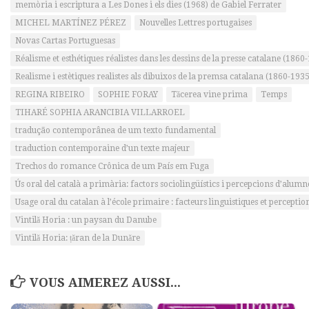
memòria i escriptura a Les Dones i els dies (1968) de Gabiel Ferrater
MICHEL MARTÍNEZ PÉREZ
Nouvelles Lettres portugaises
Novas Cartas Portuguesas
Réalisme et esthétiques réalistes dans les dessins de la presse catalane (1860
Realisme i estètiques realistes als dibuixos de la premsa catalana (1860-1935
REGINA RIBEIRO
SOPHIE FORAY
Tăcerea vine prima
Temps
TIHARÉ SOPHIA ARANCIBIA VILLARROEL
tradução contemporânea de um texto fundamental
traduction contemporaine d’un texte majeur
Trechos do romance Crônica de um País em Fuga
Ús oral del català a primària: factors sociolingüístics i percepcions d’alum
Usage oral du catalan à l’école primaire : facteurs linguistiques et percepti
Vintilă Horia : un paysan du Danube
Vintilă Horia: țăran de la Dunăre
VOUS AIMEREZ AUSSI...