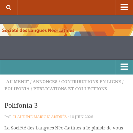
⌂
À propos de la S.L.N.L.
Qui sommes-nous ?
Nos missions
Organigramme
Comité scientifique et comité de rédaction
Nous contacter
"AU MENU"
/
ANNONCES
/
CONTRIBUTIONS EN LIGNE
/
POLIFONIA
/
PUBLICATIONS ET COLLECTIONS
Publications et collections
Numéros de la revue de la S.L.N.L.
Polifonia 3
Compléments à la revue de la S.L.N.L.
PAR
CLAUDINE MARION-ANDRÈS
· 10 JUIN 2026
Cuadernos Literarios
La Société des Langues Néo-Latines a le plaisir de vous
Matins pédagogiques de la S.L.N.L.