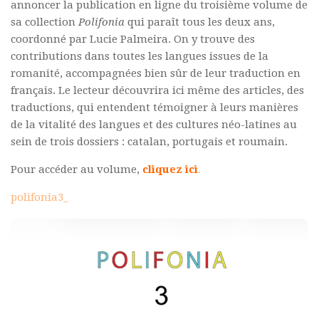
annoncer la publication en ligne du troisième volume de
Polifonia
sa collection
Polifonia
qui paraît tous les deux ans,
coordonné par Lucie Palmeira. On y trouve des
Concours
contributions dans toutes les langues issues de la
Programmes
romanité, accompagnées bien sûr de leur traduction en
français. Le lecteur découvrira ici même des articles, des
Rapports
traductions, qui entendent témoigner à leurs manières
Agrégation et Capes
de la vitalité des langues et des cultures néo-latines au
CPGE
sein de trois dossiers : catalan, portugais et roumain.
« Au menu »
Pour accéder au volume,
cliquez ici
.
Actualités
polifonia3_
Annonces
Minutes de Fred
Vous abonner / commander un numéro
Vous abonner
Commander un numéro PDF