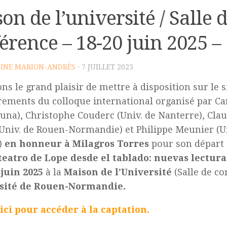
on de l’université / Salle 
érence – 18-20 juin 2025 –
INE MARION-ANDRÈS
· 7 JUILLET 2025
s le grand plaisir de mettre à disposition sur le s
rements du colloque international organisé par Car
guna), Christophe Couderc (Univ. de Nanterre), Cla
Univ. de Rouen-Normandie) et Philippe Meunier (Un
)
en honneur à Milagros Torres
pour son départ à
teatro de Lope desde el tablado: nuevas lectur
 juin 2025
à la
Maison de l’Université
(Salle de c
rsité de Rouen-Normandie.
ici pour accéder à la captation.