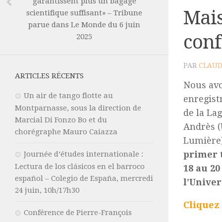
garantissent plus un bagage
Mais
scientifique suffisant» – Tribune
parue dans Le Monde du 6 juin
conf
2025
PAR
CLAUD
ARTICLES RÉCENTS
Nous avon
Un air de tango flotte au
enregist
Montparnasse, sous la direction de
de la La
Marcial Di Fonzo Bo et du
Andrès (
chorégraphe Mauro Caiazza
Lumière
primer 
Journée d’études internationale :
Lectura de los clásicos en el barroco
18 au 20
español – Colegio de España, mercredi
l’Unive
24 juin, 10h/17h30
Cliquez 
Conférence de Pierre-François