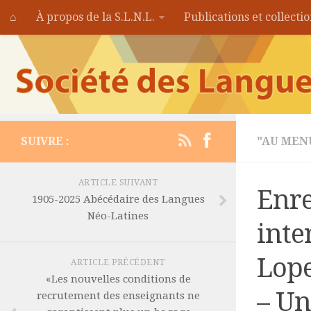
⌂
À propos de la S.L.N.L.
Publications et collecti
SUIVRE :
"AU MEN
ARTICLE SUIVANT
Enre
1905-2025 Abécédaire des Langues
Néo-Latines
inte
Lope
ARTICLE PRÉCÉDENT
«Les nouvelles conditions de
– Un
recrutement des enseignants ne