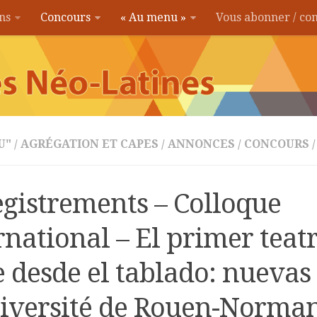
ons
Concours
« Au menu »
Vous abonner / c
U"
/
AGRÉGATION ET CAPES
/
ANNONCES
/
CONCOURS
/
gistrements – Colloque
rnational – El primer teat
 desde el tablado: nuevas 
iversité de Rouen-Norman