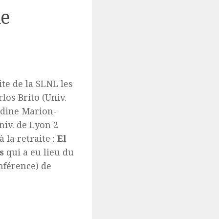
de
ite de la SLNL les
los Brito (Univ.
udine Marion-
iv. de Lyon 2
 la retraite :
El
as
qui a eu lieu du
onférence) de