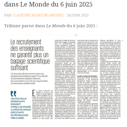
dans Le Monde du 6 juin 2025
Polifonia
PAR
CLAUDINE MARION-ANDRÈS
· 24 JUIN 2025
Concours
Tribune parue dans
Le Monde
du 6 juin 2025 :
Programmes
Rapports
Agrégation et Capes
CPGE
« Au menu »
Actualités
Annonces
Minutes de Fred
Vous abonner / commander un numéro
Vous abonner
Commander un numéro PDF