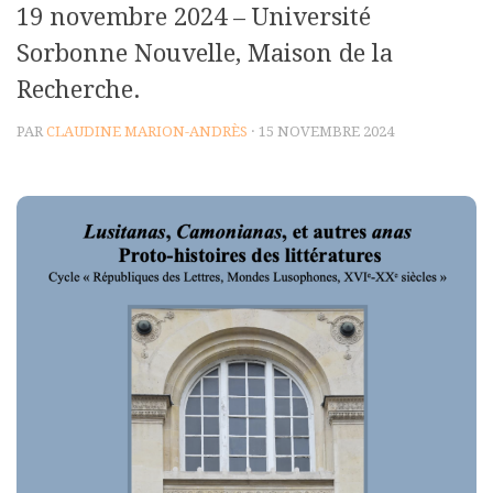
19 novembre 2024 – Université
Polifonia
Sorbonne Nouvelle, Maison de la
Concours
Recherche.
Programmes
PAR
CLAUDINE MARION-ANDRÈS
· 15 NOVEMBRE 2024
Rapports
Agrégation et Capes
CPGE
« Au menu »
Actualités
Annonces
Minutes de Fred
Vous abonner / commander un numéro
Vous abonner
Commander un numéro PDF