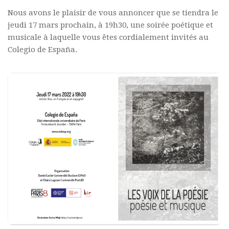
Nous avons le plaisir de vous annoncer que se tiendra le
Polifonia
jeudi 17 mars prochain, à 19h30, une soirée poétique et
Concours
musicale à laquelle vous êtes cordialement invités au
Colegio de España.
Programmes
Rapports
Agrégation et Capes
CPGE
« Au menu »
Actualités
Annonces
Minutes de Fred
Vous abonner / commander un numéro
Vous abonner
Commander un numéro PDF