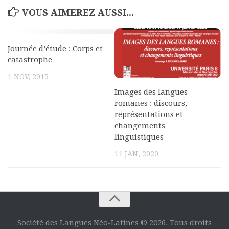
VOUS AIMEREZ AUSSI...
Journée d’étude : Corps et
catastrophe
1 NOV, 2015
Images des langues
romanes : discours,
représentations et
changements
linguistiques
11 JAN, 2020
Société des Langues Néo-Latines © 2026. Tous droits