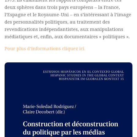
1975. Ils examinent les rapports complexes entre ces
Commander un numéro papier
deux sphères dans trois pays européens – la France,
l’Espagne et le Royaume-Uni – en s’intéressant à l’image
Pour publier / Normes
des personnalités politiques, au traitement des
Pour publier
revendications indépendantistes, aux manipulations
médiatiques et, enfin, aux documentaires « politiques ».
Normes typographiques
Pour plus d’informations cliquez ici