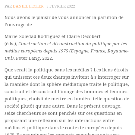
PAR
DANIEL LECLER
· 3 FÉVRIER 2022
Polifonia
Nous avons le plaisir de vous annoncer la parution de
Concours
l’ouvrage de
Programmes
Marie-Soledad Rodriguez et Claire Decobert
Rapports
(éds.),
Construction et déconstruction du politique par les
Agrégation et Capes
médias européens depuis 1975 (Espagne, France, Royaume-
Uni)
, Peter Lang, 2022.
CPGE
« Au menu »
Que serait la politique sans les médias ? Les liens étroits
qui unissent ces deux champs invitent à s’interroger sur
Actualités
la manière dont la sphère médiatique traite le politique,
Annonces
construit et déconstruit l’image des hommes et femmes
politiques, choisit de mettre en lumière telle question de
Minutes de Fred
société plutôt qu’une autre. Dans le présent ouvrage,
Vous abonner / commander un numéro
seize chercheurs se sont penchés sur ces questions en
proposant une réflexion sur les interactions entre
Vous abonner
médias et politique dans le contexte européen depuis
Commander un numéro PDF