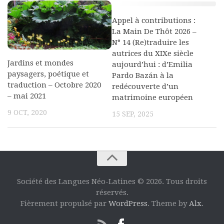
Appel à contributions :
La Main De Thôt 2026 –
N° 14 (Re)traduire les
autrices du XIXe siècle
Jardins et mondes
aujourd’hui : d’Emilia
paysagers, poétique et
Pardo Bazán à la
traduction – Octobre 2020
redécouverte d’un
– mai 2021
matrimoine européen
9 OCT, 2020
15 SEP, 2025
Société des Langues Néo-Latines © 2026. Tous droits
réservés.
Fièrement propulsé par
WordPress
. Theme by
Alx
.