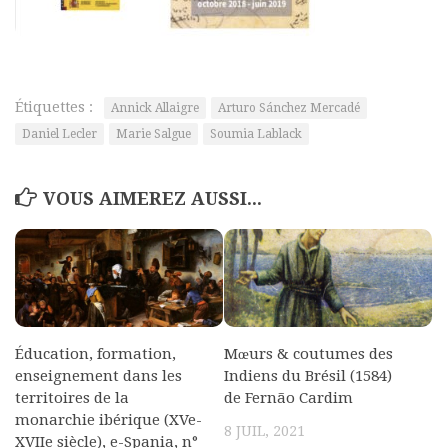
Étiquettes :
Annick Allaigre
Arturo Sánchez Mercadé
Daniel Lecler
Marie Salgue
Soumia Lablack
VOUS AIMEREZ AUSSI...
Éducation, formation,
Mœurs & coutumes des
enseignement dans les
Indiens du Brésil (1584)
territoires de la
de Fernão Cardim
monarchie ibérique (XVe-
8 JUIL, 2021
XVIIe siècle), e-Spania, n°