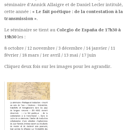
séminaire d’Annick Allaigre et de Daniel Lecler intitulé,
Polifonia
cette année :
« Le fait poétique : de la contestation à la
Concours
transmission »
.
Programmes
Le séminaire se tient au
Colegio de España de 17h30 à
19h30
les :
Rapports
Agrégation et Capes
8 octobre / 12 novembre / 3 décembre / 14 janvier / 11
février / 18 mars / 1er avril / 13 mai / 17 juin
CPGE
Cliquez deux fois sur les images pour les agrandir.
« Au menu »
Actualités
Annonces
Minutes de Fred
Vous abonner / commander un numéro
Vous abonner
Commander un numéro PDF