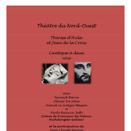
Polifonia
Concours
Programmes
Rapports
Agrégation et Capes
CPGE
« Au menu »
Actualités
Annonces
Minutes de Fred
Vous abonner / commander un numéro
Vous abonner
Commander un numéro PDF