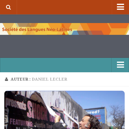
⌂
À propos de la S.L.N.L.
Qui sommes-nous ?
Nos missions
Organigramme
Comité scientifique et comité de rédaction
Nous contacter
AUTEUR :
DANIEL LECLER
Publications et collections
Numéros de la revue de la S.L.N.L.
Compléments à la revue de la S.L.N.L.
Cuadernos Literarios
Matins pédagogiques de la S.L.N.L.