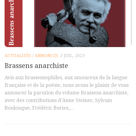
ACTUALITÉS
/
ANNONCES
3 JUIL, 2023
Brassens anarchiste
Avis aux brassensophiles, aux amoureux de la langue
française et de la poésie, nous avons le plaisir de vous
annoncer la parution du volume Brassens anarchiste,
avec des contributions d’Anne Steiner, Sylvain
Boulouque, Frédéric Bories,...