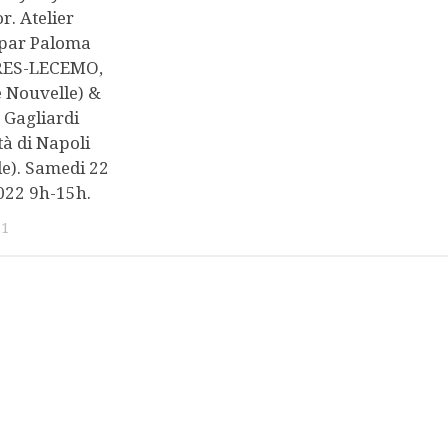
. Atelier
 par Paloma
RES-LECEMO,
 Nouvelle) &
 Gagliardi
tà di Napoli
le). Samedi 22
022 9h-15h.
21