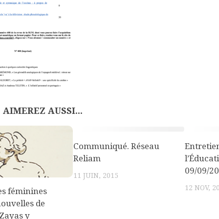
 AIMEREZ AUSSI...
Communiqué. Réseau
Entretie
Reliam
l’Éducat
09/09/2
11 JUIN, 2015
12 NOV, 2
ies féminines
nouvelles de
 Zayas y