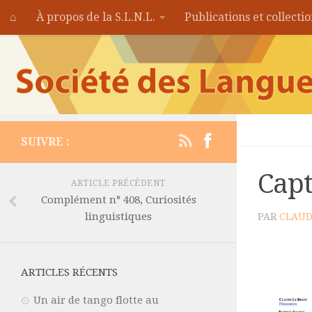
⌂
À propos de la S.L.N.L.
Publications et collecti
SUIVRE :
Capt
ARTICLE PRÉCÉDENT
Complément n° 408, Curiosités
linguistiques
PAR
CLAUD
ARTICLES RÉCENTS
Un air de tango flotte au