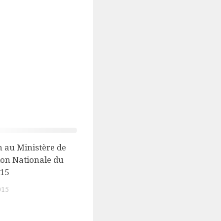
n au Ministère de
ion Nationale du
015
015