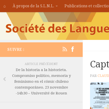
⌂
À propos de la S.L.N.L.
Publications et collecti
SUIVRE :
Capt
ARTICLE PRÉCÉDENT
De la historia a la historieta.
Compromiso político, memoria y
PAR
CLAUD
feminismo en el cómic chileno
contemporáneo. 23 novembre
-14h30 – Université de Rouen