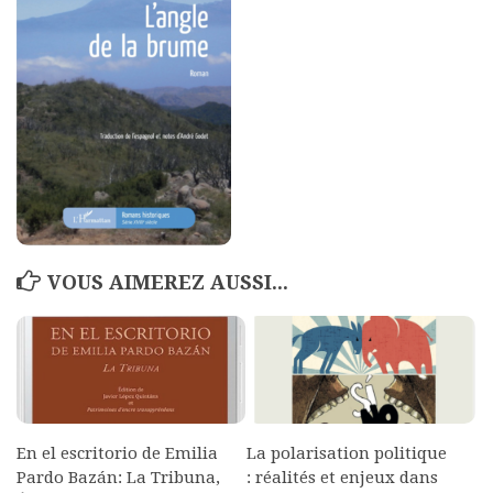
Polifonia
Concours
Programmes
Rapports
Agrégation et Capes
CPGE
« Au menu »
VOUS AIMEREZ AUSSI...
Actualités
Annonces
Minutes de Fred
Vous abonner / commander un numéro
Vous abonner
En el escritorio de Emilia
La polarisation politique
Pardo Bazán: La Tribuna,
: réalités et enjeux dans
Commander un numéro PDF