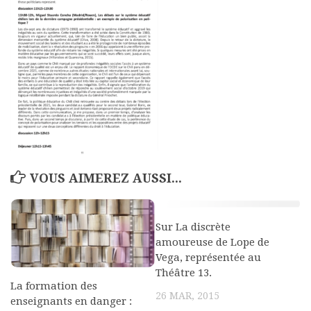
Polifonia
Concours
Programmes
Rapports
Agrégation et Capes
CPGE
« Au menu »
VOUS AIMEREZ AUSSI...
Actualités
Annonces
Sur La discrète
Minutes de Fred
amoureuse de Lope de
Vous abonner / commander un numéro
Vega, représentée au
Théâtre 13.
Vous abonner
La formation des
26 MAR, 2015
enseignants en danger :
Commander un numéro PDF