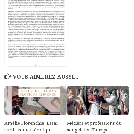
Polifonia
Concours
Programmes
Rapports
Agrégation et Capes
CPGE
« Au menu »
VOUS AIMEREZ AUSSI...
Actualités
Annonces
Minutes de Fred
Vous abonner / commander un numéro
Vous abonner
Amélie Florenchie, Essai
Métiers et professions du
sur le roman érotique
sang dans l’Europe
Commander un numéro PDF