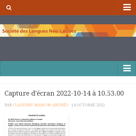
⌂
À propos de la S.L.N.L.
Qui sommes-nous ?
Nos missions
Organigramme
Comité scientifique et comité de rédaction
Nous contacter
Capture d’écran 2022-10-14 à 10.53.00
Publications et collections
Numéros de la revue de la S.L.N.L.
PAR
CLAUDINE MARION-ANDRÈS
· 14 OCTOBRE 2022
Compléments à la revue de la S.L.N.L.
Cuadernos Literarios
Matins pédagogiques de la S.L.N.L.