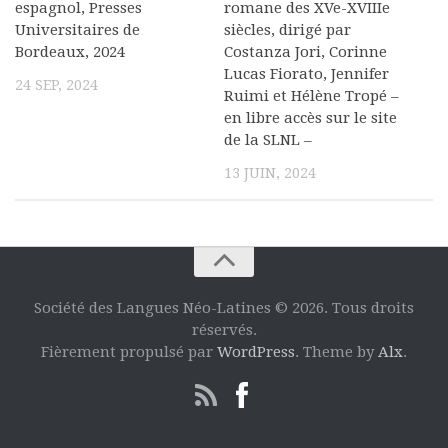
espagnol, Presses
romane des XVe-XVIIIe
Commander un numéro papier
Universitaires de
siècles, dirigé par
Bordeaux, 2024
Costanza Jori, Corinne
Pour publier / Normes
Lucas Fiorato, Jennifer
24 SEP, 2024
Pour publier
Ruimi et Hélène Tropé –
en libre accès sur le site
Normes typographiques
de la SLNL –
13 JUIN, 2024
Société des Langues Néo-Latines © 2026. Tous droits
réservés.
Fièrement propulsé par
WordPress
. Theme by
Alx
.