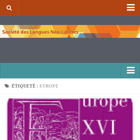
⌂
À propos de la S.L.N.L.
Qui sommes-nous ?
Nos missions
Organigramme
Comité scientifique et comité de rédaction
Nous contacter
ÉTIQUETÉ :
EUROPE
Publications et collections
Numéros de la revue de la S.L.N.L.
Compléments à la revue de la S.L.N.L.
Cuadernos Literarios
Matins pédagogiques de la S.L.N.L.