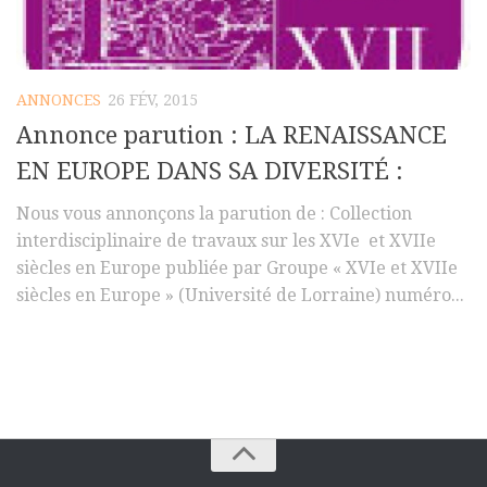
Polifonia
Concours
ANNONCES
26 FÉV, 2015
Programmes
Annonce parution : LA RENAISSANCE
Rapports
EN EUROPE DANS SA DIVERSITÉ :
Agrégation et Capes
Nous vous annonçons la parution de : Collection
CPGE
interdisciplinaire de travaux sur les XVIe et XVIIe
« Au menu »
siècles en Europe publiée par Groupe « XVIe et XVIIe
Actualités
siècles en Europe » (Université de Lorraine) numéro...
Annonces
Minutes de Fred
Vous abonner / commander un numéro
Vous abonner
Commander un numéro PDF