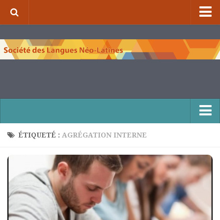
⌂
À propos de la S.L.N.L.
Qui sommes-nous ?
Nos missions
Organigramme
Comité scientifique et comité de rédaction
Nous contacter
ÉTIQUETÉ :
AGRÉGATION INTERNE
Publications et collections
Numéros de la revue de la S.L.N.L.
Compléments à la revue de la S.L.N.L.
Cuadernos Literarios
Matins pédagogiques de la S.L.N.L.