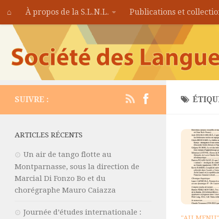
⌂
À propos de la S.L.N.L.
Publications et collecti
SUIVRE :
ÉTIQU
ARTICLES RÉCENTS
Un air de tango flotte au
Montparnasse, sous la direction de
Marcial Di Fonzo Bo et du
chorégraphe Mauro Caiazza
Journée d’études internationale :
"AU MENU