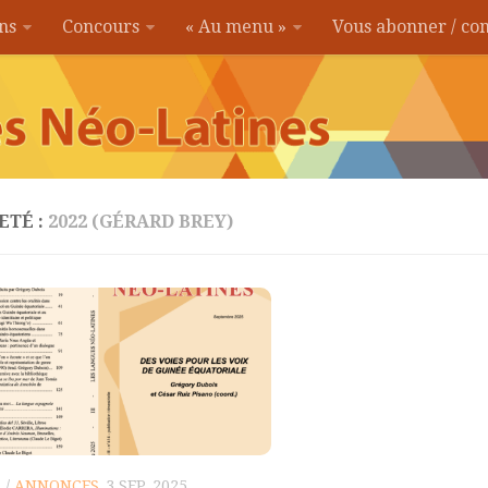
ons
Concours
« Au menu »
Vous abonner / c
ETÉ :
2022 (GÉRARD BREY)
"
/
ANNONCES
3 SEP, 2025