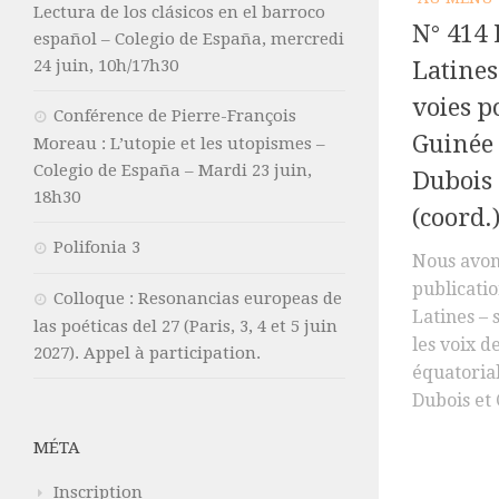
Lectura de los clásicos en el barroco
N° 414
español – Colegio de España, mercredi
24 juin, 10h/17h30
Latines
voies p
Conférence de Pierre-François
Guinée 
Moreau : L’utopie et les utopismes –
Colegio de España – Mardi 23 juin,
Dubois 
18h30
(coord.
Polifonia 3
Nous avons
publicati
Colloque : Resonancias europeas de
Latines –
las poéticas del 27 (Paris, 3, 4 et 5 juin
les voix d
2027). Appel à participation.
équatoria
Dubois et 
MÉTA
Inscription