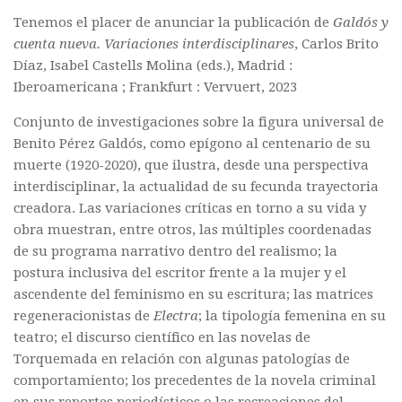
Tenemos el placer de anunciar la publicación de
Galdós y
Polifonia
cuenta nueva. V
ariaciones interdisciplinares
,
Carlos Brito
Concours
Díaz, Isabel Castells Molina (eds.), Madrid :
Iberoamericana ; Frankfurt : Vervuert, 2023
Programmes
Rapports
Conjunto de investigaciones sobre la figura universal de
Benito Pérez Galdós, como epígono al centenario de su
Agrégation et Capes
muerte (1920-2020), que ilustra, desde una perspectiva
CPGE
interdisciplinar, la actualidad de su fecunda trayectoria
« Au menu »
creadora. Las variaciones críticas en torno a su vida y
obra muestran, entre otros, las múltiples coordenadas
Actualités
de su programa narrativo dentro del realismo; la
Annonces
postura inclusiva del escritor frente a la mujer y el
ascendente del feminismo en su escritura; las matrices
Minutes de Fred
regeneracionistas de
Electra
; la tipología femenina en su
Vous abonner / commander un numéro
teatro; el discurso científico en las novelas de
Torquemada en relación con algunas patologías de
Vous abonner
comportamiento; los precedentes de la novela criminal
Commander un numéro PDF