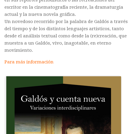
en sus reportes periodísticos o las recreaciones del
Commander un numéro papier
escritor en la cinematografía reciente, la dramaturgia
actual y la nueva novela gráfica.
Pour publier / Normes
Un novedoso recorrido por la palabra de Galdós a través
Pour publier
del tiempo y de los distintos lenguajes artísticos, tanto
desde el análisis textual como desde la (re)creación, que
Normes typographiques
muestra a un Galdós, vivo, inagotable, en eterno
movimiento.
Para más información