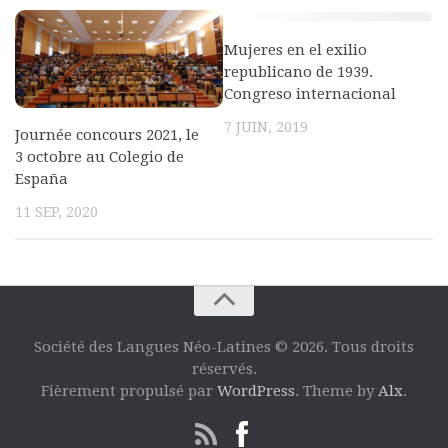
Mujeres en el exilio
republicano de 1939.
Congreso internacional
7 JUIN, 2019
Journée concours 2021, le
3 octobre au Colegio de
España
11 SEP, 2020
Société des Langues Néo-Latines © 2026. Tous droits
réservés.
Fièrement propulsé par
WordPress
. Theme by
Alx
.