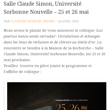
Salle Claude Simon, Université
Polifonia
Sorbonne Nouvelle – 25 et 26 mai
Concours
PAR
CLAUDINE MARION-ANDRÈS
· 24 AVRIL 2023
Programmes
Nous avons le plaisir de vous annoncer le colloque
‘Las
Rapports
puertas nunca están cerradas’. Circulations et échanges
Agrégation et Capes
dans les lieux de réclusion et de clôture au Siècle d’or.
La
rencontre se tiendra à la Maison de la Recherche – Salle
CPGE
Claude Simon, Université Sorbonne Nouvelle, les 25 et 26
« Au menu »
mai prochains.
Actualités
Veuillez trouver en pièce jointe le programme et
l’affiche de colloque :
Annonces
Minutes de Fred
Vous abonner / commander un numéro
Vous abonner
Commander un numéro PDF