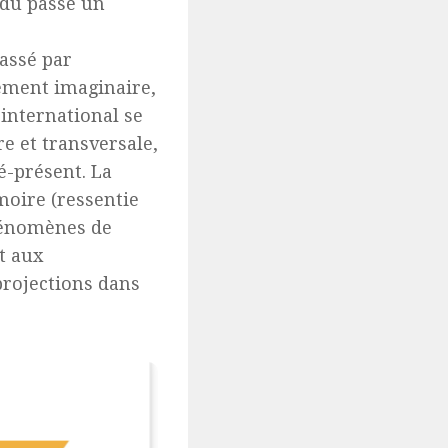
 du passé un
assé par
ement imaginaire,
 international se
e et transversale,
é-présent. La
moire (ressentie
hénomènes de
t aux
projections dans