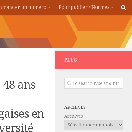
ommander un numéro
Pour publier / Normes
PLUS
 48 ans
ARCHIVES
gaises en
Archives
versité