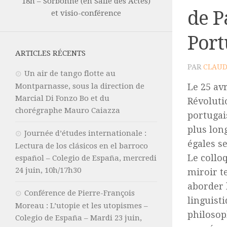
18h – Sorbonne (en Salle des Actes)
de P
et visio-conférence
Port
ARTICLES RÉCENTS
PAR
CLAUD
Un air de tango flotte au
Montparnasse, sous la direction de
Le 25 av
Marcial Di Fonzo Bo et du
Révoluti
chorégraphe Mauro Caiazza
portugai
plus lon
Journée d’études internationale :
égales se
Lectura de los clásicos en el barroco
Le collo
español – Colegio de España, mercredi
24 juin, 10h/17h30
miroir t
aborder l
Conférence de Pierre-François
linguisti
Moreau : L’utopie et les utopismes –
philosop
Colegio de España – Mardi 23 juin,