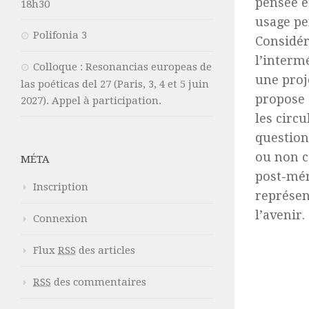
pensée e
18h30
usage pe
Polifonia 3
Considér
l’interm
Colloque : Resonancias europeas de
une proj
las poéticas del 27 (Paris, 3, 4 et 5 juin
propose 
2027). Appel à participation.
les circ
question
ou non c
MÉTA
post-mém
Inscription
représen
l’avenir.
Connexion
Flux
RSS
des articles
RSS
des commentaires