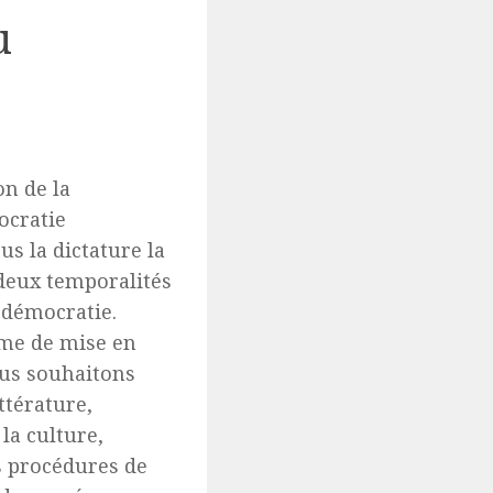
u
on de la
ocratie
us la dictature la
 deux temporalités
e démocratie.
rme de mise en
ous souhaitons
ttérature,
 la culture,
es procédures de