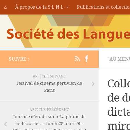
⌂
À propos de la S.L.N.L.
Publications et collecti
SUIVRE :
"AU MEN
ARTICLE SUIVANT
Coll
Festival de cinéma péruvien de
Paris
de d
dict
ARTICLE PRÉCÉDENT
Journée d’étude sur « La plume de
miro
la discorde » – lundi 28 mars 9h-