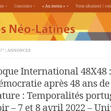
ons
Concours
« Au menu »
Vous abonner / c
U"
/
ANNONCES
oque International 48X48 :
émocratie après 48 ans de
ature : Temporalités portu
ir – 7 et 8 avril 2022 – Uni