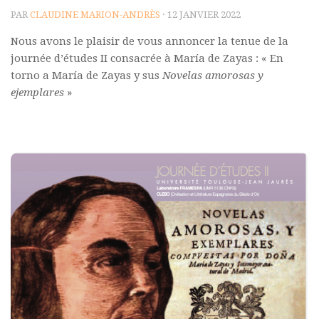
PAR
CLAUDINE MARION-ANDRÈS
· 12 JANVIER 2022
Polifonia
Nous avons le plaisir de vous annoncer la tenue de la
Concours
journée d’études II consacrée à María de Zayas : « En
Programmes
torno a María de Zayas y sus
Novelas amorosas y
ejemplares
»
Rapports
Agrégation et Capes
CPGE
« Au menu »
Actualités
Annonces
Minutes de Fred
Vous abonner / commander un numéro
Vous abonner
Commander un numéro PDF