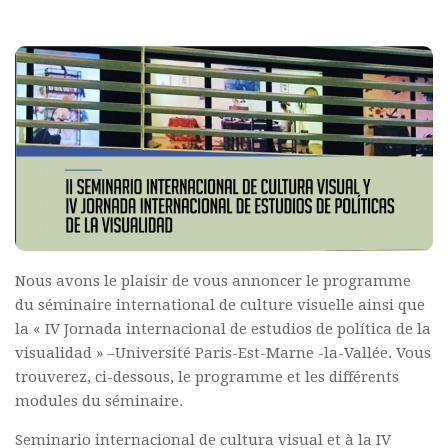
Polifonia
Concours
Programmes
Rapports
Agrégation et Capes
CPGE
« Au menu »
Actualités
Nous avons le plaisir de vous annoncer le programme
Annonces
du séminaire international de culture visuelle ainsi que
la « IV Jornada internacional de estudios de política de la
Minutes de Fred
visualidad » –Université Paris-Est-Marne -la-Vallée. Vous
Vous abonner / commander un numéro
trouverez, ci-dessous, le programme et les différents
modules du séminaire.
Vous abonner
Commander un numéro PDF
Seminario internacional de cultura visual et à la IV