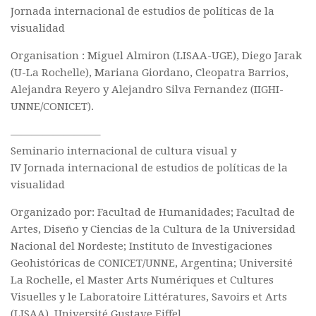
Jornada internacional de estudios de políticas de la
Commander un numéro papier
visualidad
Pour publier / Normes
Organisation : Miguel Almiron (LISAA-UGE), Diego Jarak
Pour publier
(U-La Rochelle), Mariana Giordano, Cleopatra Barrios,
Normes typographiques
Alejandra Reyero y Alejandro Silva Fernandez (IIGHI-
UNNE/CONICET).
————————–
Seminario internacional de cultura visual y
IV Jornada internacional de estudios de políticas de la
visualidad
Organizado por: Facultad de Humanidades; Facultad de
Artes, Diseño y Ciencias de la Cultura de la Universidad
Nacional del Nordeste; Instituto de Investigaciones
Geohistóricas de CONICET/UNNE, Argentina; Université
La Rochelle, el Master Arts Numériques et Cultures
Visuelles y le Laboratoire Littératures, Savoirs et Arts
(LISAA), Université Gustave Eiffel.