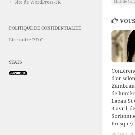
Site de WordPress-FR
Michèle Gen
VOUS
POLITIQUE DE CONFIDENTIALITÉ
Lire notre P.D.C.
STATS
Conférenc
d’or selo
Zambrano
de lumièr
Lacau St 
3 avril, d
Sorbonne,
Fresque).
28 MAR, 20