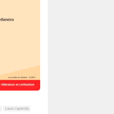
o
Lauro Capdevila