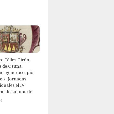
o Téllez Girón,
e de Osuna,
, generoso, pío
te », Jornadas
ionales el IV
io de su muerte
24