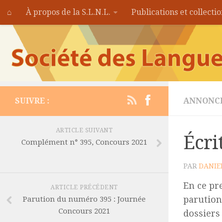
⌂
À propos de la S.L.N.L.
Publications et collecti
SUIVRE :
ANNONC
ARTICLE SUIVANT
Écri
Complément n° 395, Concours 2021
PAR
DANIE
En ce pr
ARTICLE PRÉCÉDENT
parutio
Parution du numéro 395 : Journée
Concours 2021
dossiers