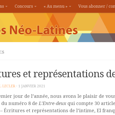
ons
Concours
« Au menu »
Vous abonner / c
ES
tures et représentations de
L LECLER
· 1 JANVIER 2021
emier jour de l’année, nous avons le plaisir de vo
n du numéro 8 de
L’Entre-deux
qui compte 30 article
 – Écritures et représentations de l’intime, El fran