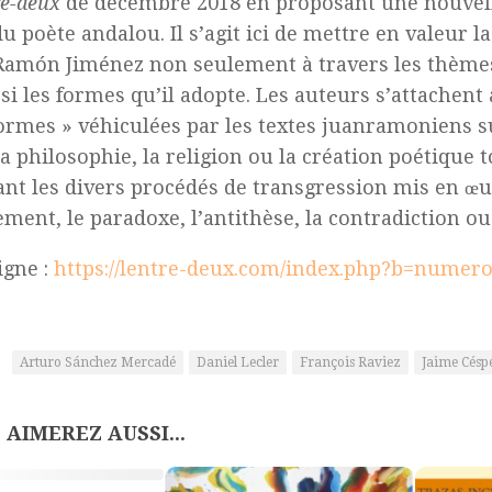
re-deux
de décembre 2018 en proposant une nouvel
u poète andalou. Il s’agit ici de mettre en valeur la
Ramón Jiménez non seulement à travers les thèmes
si les formes qu’il adopte. Les auteurs s’attachent 
ormes » véhiculées par les textes juanramoniens s
la philosophie, la religion ou la création poétique 
ant les divers procédés de transgression mis en œuv
ment, le paradoxe, l’antithèse, la contradiction ou 
igne :
https://lentre-deux.com/index.php?b=numer
Arturo Sánchez Mercadé
Daniel Lecler
François Raviez
Jaime Césp
 AIMEREZ AUSSI...