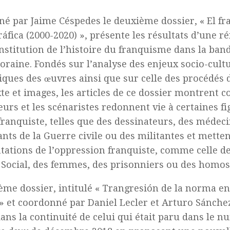
é par Jaime Céspedes le deuxième dossier, « El fr
ráfica (2000-2020) », présente les résultats d’une r
onstitution de l’histoire du franquisme dans la ban
raine. Fondés sur l’analyse des enjeux socio-cult
tiques des œuvres ainsi que sur celle des procédés 
xte et images, les articles de ce dossier montrent 
eurs et les scénaristes redonnent vie à certaines fi
franquiste, telles que des dessinateurs, des médeci
nts de la Guerre civile ou des militantes et metten
tations de l’oppression franquiste, comme celle d
o Social, des femmes, des prisonniers ou des homos
ième dossier, intitulé « Trangresión de la norma 
» et coordonné par Daniel Lecler et Arturo Sánche
dans la continuité de celui qui était paru dans le 