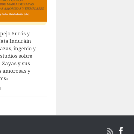
spejo Surós y
ata Induráin
razas, ingenio y
Estudios sobre
 Zayas y sus
s amorosas y
res»
1