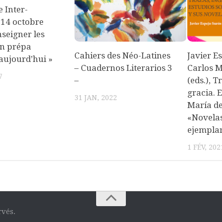
 Inter-
 14 octobre
nseigner les
en prépa
Cahiers des Néo-Latines
Javier E
 aujourd’hui »
– Cuadernos Literarios 3
Carlos M
7
–
(eds.), T
gracia. 
31 JAN, 2022
María de
«Novela
ejempla
1 FÉV, 202
rvés.