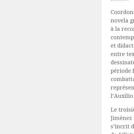
Coordonn
novela g
à la rec
contempo
et didac
entre te
dessinat
période 
combatta
représen
l’Auxili
Le trois
Jiménez 
s’incrit 