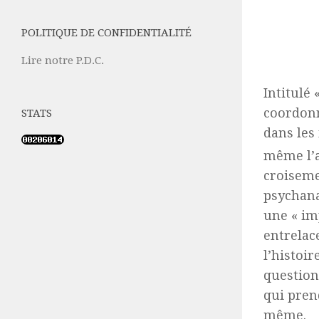
POLITIQUE DE CONFIDENTIALITÉ
Lire notre P.D.C.
Intitulé 
coordonn
STATS
dans les 
même l’a
croiseme
psychana
une « im
entrelac
l’histoir
question
qui pren
même.