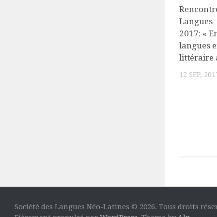
Rencontre
Langues-
2017: « E
langues 
littéraire
12 SEP, 201
Société des Langues Néo-Latines © 2026. Tous droits rése