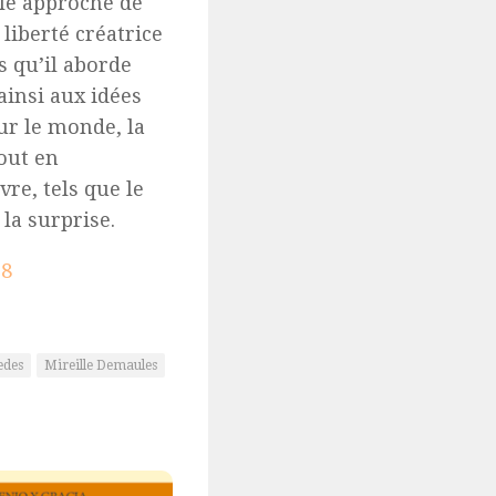
le approche de
 liberté créatrice
 qu’il aborde
ainsi aux idées
ur le monde, la
tout en
re, tels que le
la surprise.
o8
edes
Mireille Demaules