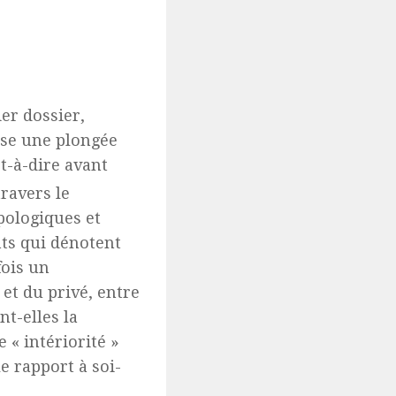
ier dossier,
ose une plongée
st-à-dire avant
travers le
pologiques et
nts qui dénotent
fois un
et du privé, entre
nt-elles la
 « intériorité »
e rapport à soi-