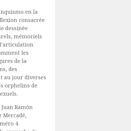
anquismo en la
éflexion consacrée
de dessinée
urels, mémoriels
d’articulation
comment les
gures de la
ns, des
t au jour diverses
es orphelins de
exuels.
en Juan Ramón
z Mercadé,
numéro 4