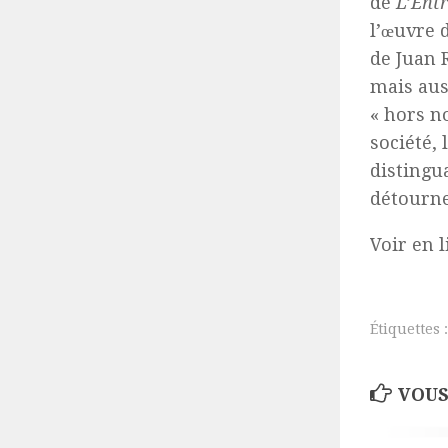
de
L’Ent
l’œuvre d
de Juan 
mais aus
« hors n
société, 
distingu
détourne
Voir en l
Étiquettes :
VOUS