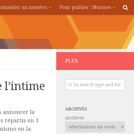
ommander un numéro
Pour publier / Normes
PLUS
 l’intime
ARCHIVES
us annoncer la
Archives
s répartis en 3
quismo en la