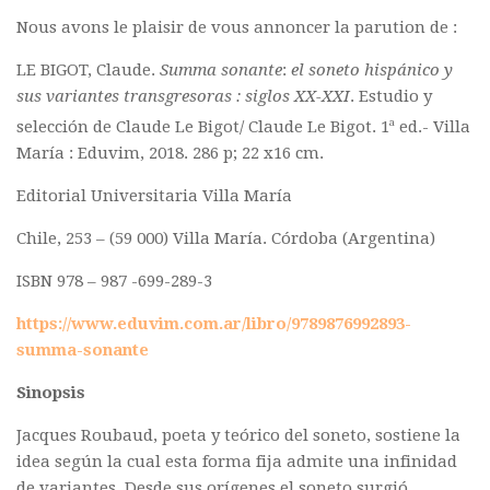
Nous avons le plaisir de vous annoncer la parution de :
Polifonia
Concours
LE BIGOT, Claude.
Summa sonante
:
el soneto hispánico y
sus variantes transgresoras : siglos XX-XXI
. Estudio y
Programmes
a
selección de Claude Le Bigot/ Claude Le Bigot. 1
ed.- Villa
Rapports
María : Eduvim, 2018. 286 p; 22 x16 cm.
Agrégation et Capes
Editorial Universitaria Villa María
CPGE
Chile, 253 – (59 000) Villa María. Córdoba (Argentina)
« Au menu »
ISBN 978 – 987 -699-289-3
Actualités
https://www.eduvim.com.ar/libro/9789876992893-
Annonces
summa-sonante
Minutes de Fred
Sinopsis
Vous abonner / commander un numéro
Jacques Roubaud, poeta y teórico del soneto, sostiene la
Vous abonner
idea según la cual esta forma fija admite una infinidad
Commander un numéro PDF
de variantes. Desde sus orígenes el soneto surgió