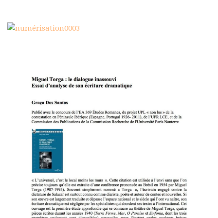
Polifonia
Concours
Programmes
Rapports
Agrégation et Capes
CPGE
« Au menu »
Actualités
Annonces
Minutes de Fred
Vous abonner / commander un numéro
Vous abonner
Commander un numéro PDF