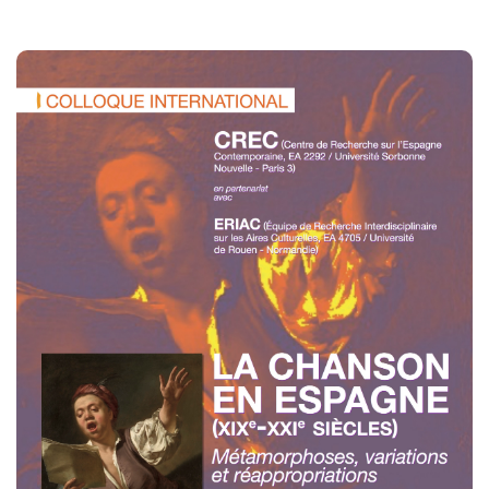
Polifonia
Concours
Programmes
Rapports
Agrégation et Capes
CPGE
« Au menu »
Actualités
Annonces
Minutes de Fred
Vous abonner / commander un numéro
Vous abonner
Commander un numéro PDF