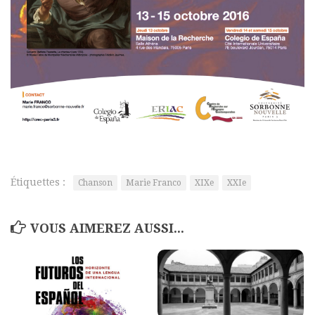
Commander un numéro papier
Pour publier / Normes
Pour publier
Normes typographiques
Étiquettes :
Chanson
Marie Franco
XIXe
XXIe
VOUS AIMEREZ AUSSI...