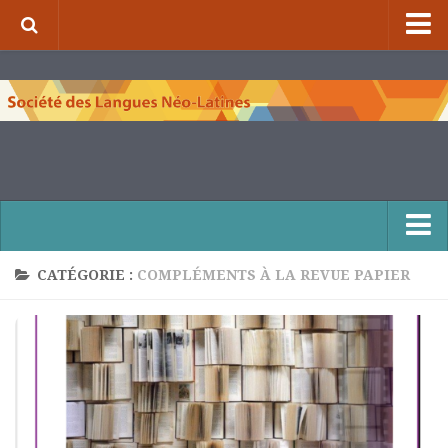
⌂
À propos de la S.L.N.L.
Qui sommes-nous ?
Nos missions
Organigramme
Comité scientifique et comité de rédaction
Nous contacter
CATÉGORIE :
COMPLÉMENTS À LA REVUE PAPIER
Publications et collections
Numéros de la revue de la S.L.N.L.
Compléments à la revue de la S.L.N.L.
Cuadernos Literarios
Matins pédagogiques de la S.L.N.L.