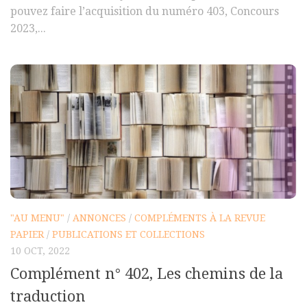
pouvez faire l’acquisition du numéro 403, Concours
2023,...
"AU MENU"
/
ANNONCES
/
COMPLÉMENTS À LA REVUE
PAPIER
/
PUBLICATIONS ET COLLECTIONS
10 OCT, 2022
Complément n° 402, Les chemins de la
traduction