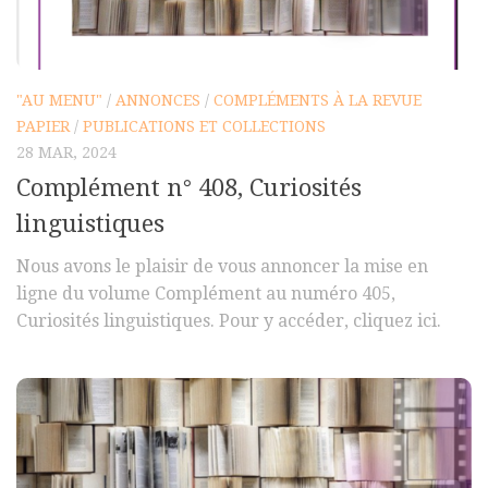
Polifonia
Concours
"AU MENU"
/
ANNONCES
/
COMPLÉMENTS À LA REVUE
Programmes
PAPIER
/
PUBLICATIONS ET COLLECTIONS
Rapports
28 MAR, 2024
Agrégation et Capes
Complément n° 408, Curiosités
CPGE
linguistiques
« Au menu »
Nous avons le plaisir de vous annoncer la mise en
Actualités
ligne du volume Complément au numéro 405,
Curiosités linguistiques. Pour y accéder, cliquez ici.
Annonces
Minutes de Fred
Vous abonner / commander un numéro
Vous abonner
Commander un numéro PDF