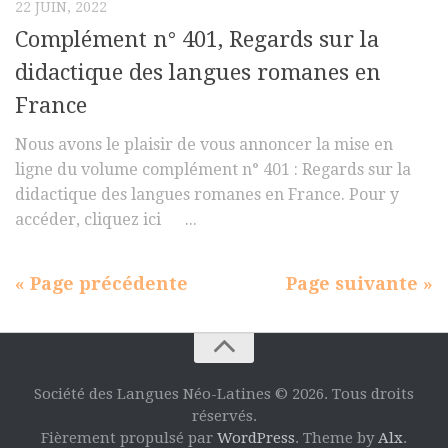
22 JUIN, 2022
Complément n° 401, Regards sur la
didactique des langues romanes en
France
Nous avons le plaisir de vous annoncer la mise en
ligne du volume complément n° 401 : Regards sur la
didactique des langues romanes en France. Pour y
accéder, cliquez ici ...
« Page précédente
Page suivante »
Société des Langues Néo-Latines © 2026. Tous droits
réservés.
Fièrement propulsé par
WordPress
. Theme by
Alx
.