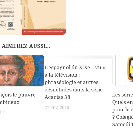
 AIMEREZ AUSSI...
L’espagnol du XIXe « vu »
à la télévision :
phraséologie et autres
désuétudes dans la série
nçois le pauvre
Les série
Acacias 38
ambitieux
Quels e
27 FÉV, 2018
pour le 
17
? Colegi
Samedi 