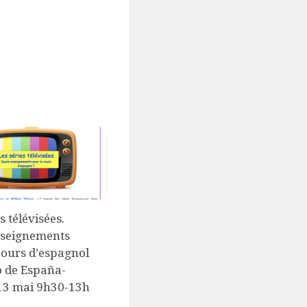
s télévisées.
nseignements
cours d’espagnol
o de España-
13 mai 9h30-13h