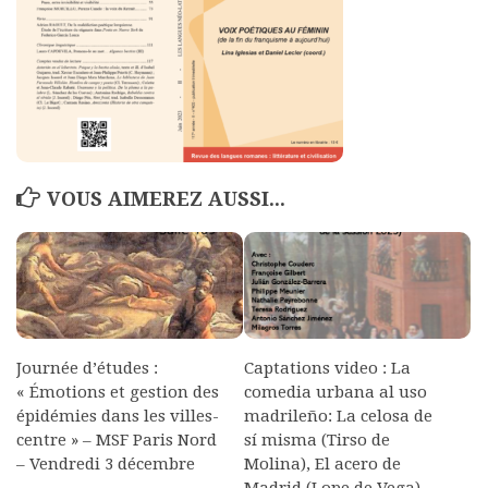
Polifonia
Concours
Programmes
Rapports
Agrégation et Capes
VOUS AIMEREZ AUSSI...
CPGE
« Au menu »
Actualités
Annonces
Minutes de Fred
Journée d’études :
Captations video : La
« Émotions et gestion des
comedia urbana al uso
Vous abonner / commander un numéro
épidémies dans les villes-
madrileño: La celosa de
Vous abonner
centre » – MSF Paris Nord
sí misma (Tirso de
– Vendredi 3 décembre
Molina), El acero de
Commander un numéro PDF