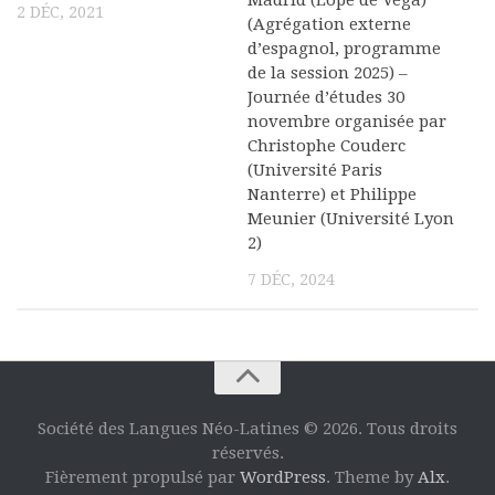
Madrid (Lope de Vega)
2 DÉC, 2021
Commander un numéro papier
(Agrégation externe
d’espagnol, programme
Pour publier / Normes
de la session 2025) –
Journée d’études 30
Pour publier
novembre organisée par
Normes typographiques
Christophe Couderc
(Université Paris
Nanterre) et Philippe
Meunier (Université Lyon
2)
7 DÉC, 2024
Société des Langues Néo-Latines © 2026. Tous droits
réservés.
Fièrement propulsé par
WordPress
. Theme by
Alx
.