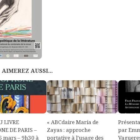
 AIMEREZ AUSSI...
U LIVRE
« ABCdaire María de
Présenta
NE DE PARIS –
Zayas : approche
par Emm
6 mars – 9h30 à
portative à l’usage des
Vagueres