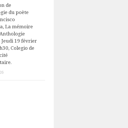
on de
ogie du poète
ancisco
a, La mémoire
 Anthologie
 Jeudi 19 février
h30, Colegio de
cité
taire.
26