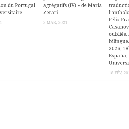
son du Portugal
agrégatifs (IV) » de Maria
traducti
versitaire
Zerari
l’anthol
Félix Fr
4
3 MAR, 2021
Casanov
oubliée.
bilingue.
2026, 18
España, 
Universi
18 FÉV, 20