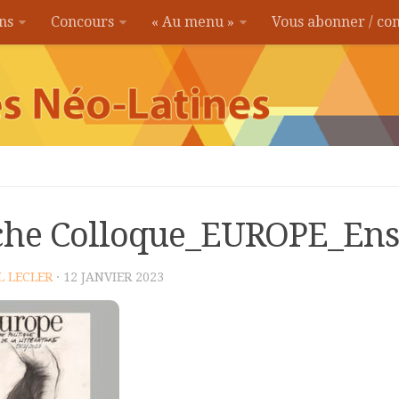
ons
Concours
« Au menu »
Vous abonner / c
che Colloque_EUROPE_Ens
L LECLER
· 12 JANVIER 2023