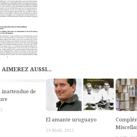
 AIMEREZ AUSSI...
n inattendue de
ture
15
El amante uruguayo
Complém
Miscella
19 MAR, 2015