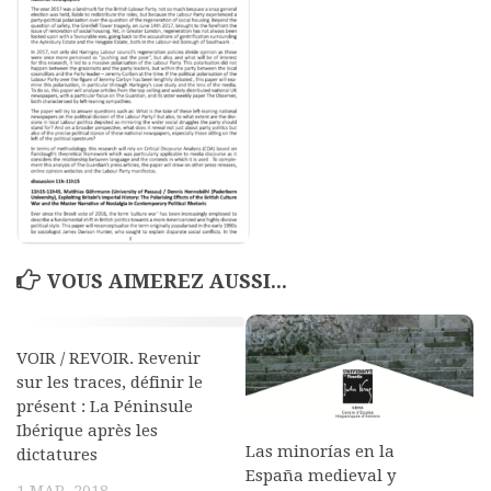
Polifonia
Concours
Programmes
Rapports
Agrégation et Capes
CPGE
« Au menu »
VOUS AIMEREZ AUSSI...
Actualités
Annonces
VOIR / REVOIR. Revenir
Minutes de Fred
sur les traces, définir le
Vous abonner / commander un numéro
présent : La Péninsule
Ibérique après les
Vous abonner
Las minorías en la
dictatures
España medieval y
Commander un numéro PDF