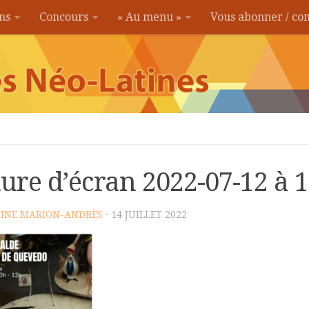
ons
Concours
« Au menu »
Vous abonner / c
ure d’écran 2022-07-12 à 
INE MARION-ANDRÈS
· 14 JUILLET 2022